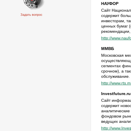
НАУФОР
Сайт Национал
Задать вопрос
содержит боль
инвесторам, т
ценных бумаг 
рекомендации,
http://www.naufo
ММВБ
Московская ме
осуществляюща
сегментах фин
срочном), а та
обслуживание.
http://www.rts.m
Investfuture.ru
Сайт информац
содержит ново
аналитические
фондовом рынк
ведущих аналит
http://www.Inves