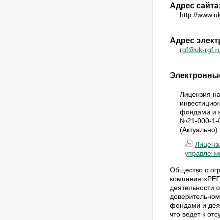
Адрес сайта
http://www.uk
Адрес элект
rgf@uk-rgf.r
Электронные
Лицензия н
инвестицио
фондами и 
№21-000-1-0
(Актуально)
Лиценз
управлен
Общество с ог
компания «РЕГ
деятельности о
доверительном
фондами и дея
что ведет к от