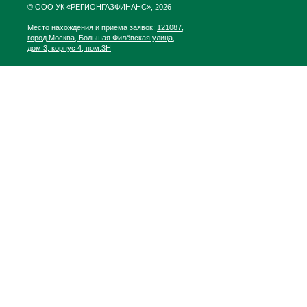
© ООО УК «РЕГИОНГАЗФИНАНС», 2026
Место нахождения и приема заявок:
121087,
город Москва, Большая Филёвская улица,
дом 3, корпус 4, пом.3Н