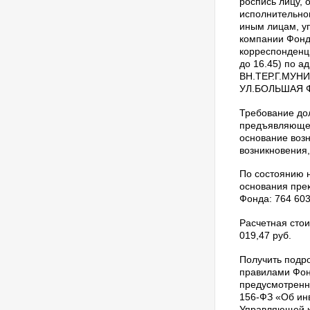
роспись лицу,
исполнительно
иным лицам, у
компании Фонд
корреспонденци
до 16.45) по а
ВН.ТЕР.Г.МУН
УЛ.БОЛЬШАЯ Ф
Требование до
предъявляющег
основание возн
возникновения,
По состоянию н
основания пре
Фонда: 764 603
Расчетная стои
019,47 руб.
Получить подр
правилами Фон
предусмотренн
156-ФЗ «Об ин
Управляющей к