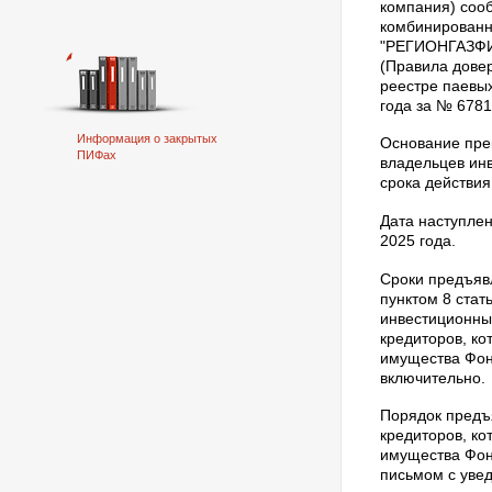
компания) соо
комбинированн
"РЕГИОНГАЗФИ
(Правила дове
реестре паевы
года за № 6781
Информация о закрытых
Основание пре
ПИФах
владельцев ин
срока действи
Дата наступле
2025 года.
Сроки предъявл
пунктом 8 ста
инвестиционны
кредиторов, ко
имущества Фон
включительно.
Порядок предъ
кредиторов, ко
имущества Фон
письмом с уве